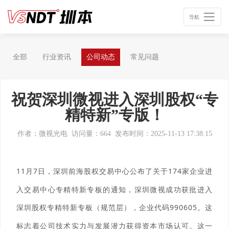
导航
全部
行业资讯
公司动态
常见问题
祝贺深圳微视进入深圳股权“专
精特新”专版！
作者：微视光电
访问量：664
发布时间：2025-11-13 17:38:15
11
月
7
日
，
深圳前海股权交易中心公布了关于
174
家企业进
入交易中心专精特新专板的通知，深圳微视
成功获批进入
深圳股权专精特新专板（规范层），企业代码
990
605
。这
标志着
公司
技术实力与发展潜力获得资本市场认可。这一