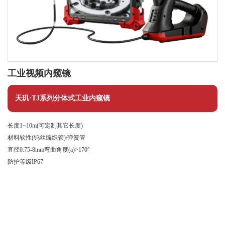
工业视频内窥镜
天玑·TJ系列分体式工业内窥镜
长度1~10m(可定制其它长度)
材料软性(钨丝编织管)/弹簧管
直径0.75-8mm弯曲角度(a)>170°
防护等级IP67