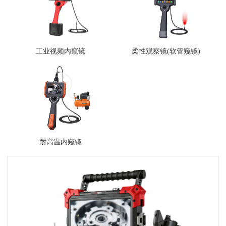
工业视频内窥镜
柔性观察镜(软管窥镜)
耐高温内窥镜