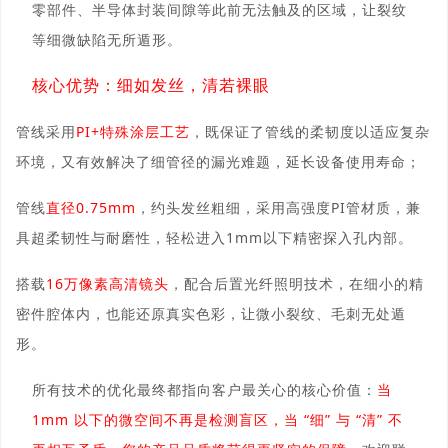
零部件、半导体封装间隙等此前无法触及的区域，让裂纹
等细微缺陷无所遁形。
核心优势：细如发丝，清若裸眼
管线采用
PI+特殊涂层工艺
，既保证了管线的柔韧度以适应复杂
环境，又有效解决了细管径的漏光难题，延长设备使用寿命；
管线
直径0.75mm
，约头发丝粗细，采用高强度PI管材质，兼
具超柔韧性与耐磨性，轻松进入1mm以下精密探入孔内部。
搭载
16万像素高清镜头
，配合后置光纤照明技术，在细小的精
密件腔体内，也能还原真实色彩，让微小裂纹、毛刺无处遁
形。
所有技术的优化最终都指向客户最关心的核心价值：
当
1mm 以下的微空间不再是检测盲区，当 “细” 与 “清” 不