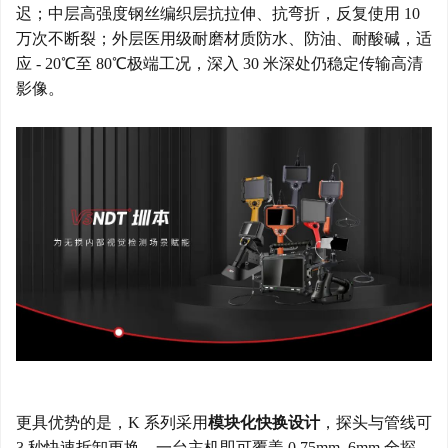
迟；中层高强度钢丝编织层抗拉伸、抗弯折，反复使用 10
万次不断裂；外层医用级耐磨材质防水、防油、耐酸碱，适
应 - 20℃至 80℃极端工况，深入 30 米深处仍稳定传输高清
影像。
更具优势的是，
K 系列采用
模块化快换设计
，探头与管线可
3 秒快速拆卸更换，一台主机即可覆盖 0.75mm–6mm 全探